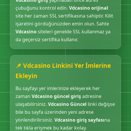
Vdcasino giriş
yapmadan önce adres
çubuğunu kontrol edin.
Vdcasino orijinal
site her zaman SSL sertifikasına sahiptir. Kilit
işaretini gördüğünüzden emin olun. Sahte
Vdcasino
siteleri genelde SSL kullanmaz ya
da geçersiz sertifika kullanır.
📌 Vdcasino Linkini Yer İmlerine
Ekleyin
Bu sayfayı yer imlerinize ekleyerek her
zaman
Vdcasino güncel giriş
adresine
ulaşabilirsiniz.
Vdcasino Güncel
linki değişse
bile bu sayfa üzerinden yeni adrese
yönlendirilirsiniz.
Vdcasino giriş sayfası
na
tek tıkla erişmek bu kadar kolay.