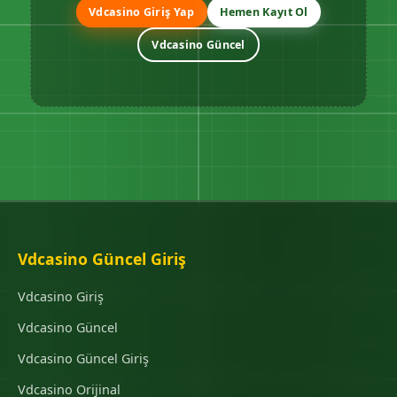
Vdcasino Giriş Yap
Hemen Kayıt Ol
Vdcasino Güncel
Vdcasino Güncel Giriş
Vdcasino Giriş
Vdcasino Güncel
Vdcasino Güncel Giriş
Vdcasino Orijinal