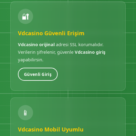
🔐
Vdcasino Güvenli Erişim
Vdcasino orijinal
adresi SSL korumalıdır.
Verilerin şifrelenir, güvenle
Vdcasino giriş
yapabilirsin.
Güvenli Giriş
📱
Vdcasino Mobil Uyumlu