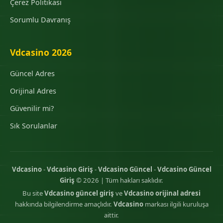
Çerez Politikası
Sorumlu Davranış
Vdcasino 2026
Güncel Adres
Orijinal Adres
Güvenilir mi?
Sık Sorulanlar
Vdcasino
-
Vdcasino Giriş
-
Vdcasino Güncel
-
Vdcasino Güncel
Giriş
© 2026 | Tüm hakları saklıdır.
Bu site
Vdcasino güncel giriş
ve
Vdcasino orijinal adresi
hakkında bilgilendirme amaçlıdır.
Vdcasino
markası ilgili kuruluşa
aittir.