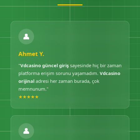
👤
Ahmet Y.
"
Vdcasino güncel giriş
sayesinde hiç bir zaman
platforma erişim sorunu yaşamadım.
Vdcasino
orijinal
adresi her zaman burada, çok
memnunum."
★★★★★
👤