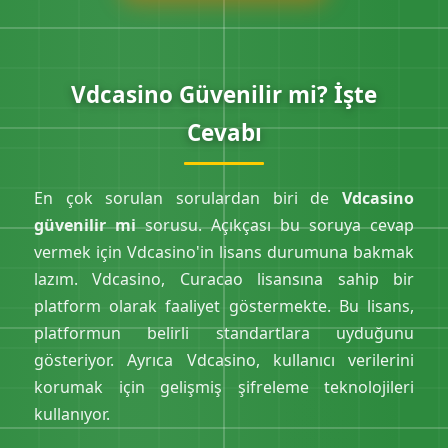
Vdcasino Güvenilir mi? İşte
Cevabı
En çok sorulan sorulardan biri de
Vdcasino
güvenilir mi
sorusu. Açıkçası bu soruya cevap
vermek için Vdcasino'in lisans durumuna bakmak
lazım. Vdcasino, Curacao lisansına sahip bir
platform olarak faaliyet göstermekte. Bu lisans,
platformun belirli standartlara uyduğunu
gösteriyor. Ayrıca Vdcasino, kullanıcı verilerini
korumak için gelişmiş şifreleme teknolojileri
kullanıyor.