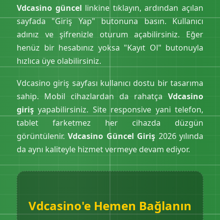
Vdcasino güncel
linkine tıklayın, ardından açılan
sayfada "Giriş Yap" butonuna basın. Kullanıcı
adınız ve şifrenizle oturum açabilirsiniz. Eğer
henüz bir hesabınız yoksa "Kayıt Ol" butonuyla
hızlıca üye olabilirsiniz.
Vdcasino giriş sayfası kullanıcı dostu bir tasarıma
sahip. Mobil cihazlardan da rahatça
Vdcasino
giriş
yapabilirsiniz. Site responsive yani telefon,
tablet farketmez her cihazda düzgün
görüntülenir.
Vdcasino Güncel Giriş
2026 yılında
da aynı kaliteyle hizmet vermeye devam ediyor.
Vdcasino'e Hemen Bağlanın