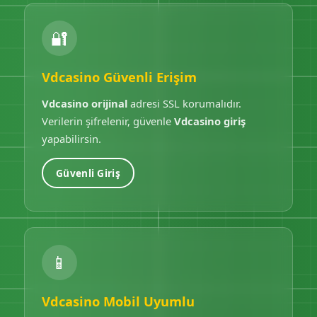
🔐
Vdcasino Güvenli Erişim
Vdcasino orijinal
adresi SSL korumalıdır.
Verilerin şifrelenir, güvenle
Vdcasino giriş
yapabilirsin.
Güvenli Giriş
📱
Vdcasino Mobil Uyumlu