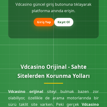
Vdcasino güncel giriş butonuna tıklayarak
platforma anında erişin.
Giriş Yap
Kayıt Ol
Vdcasino Orijinal - Sahte
Sitelerden Korunma Yolları
Vdcasino orijinal
siteyi bulmak bazen zor
olabiliyor, özellikle de arama motorlarında bir
sürü taklit site varken. Peki gerçek
Vdcasino