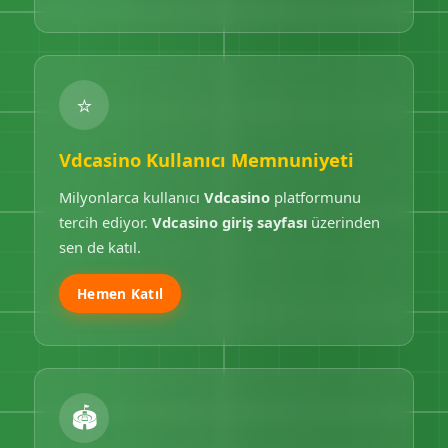
⭐
Vdcasino Kullanıcı Memnuniyeti
Milyonlarca kullanıcı
Vdcasino
platformunu
tercih ediyor.
Vdcasino giriş sayfası
üzerinden
sen de katıl.
Hemen Katıl
🏟️