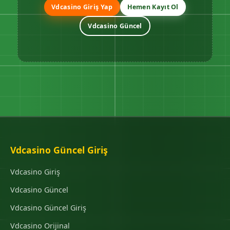
Vdcasino Giriş Yap
Hemen Kayıt Ol
Vdcasino Güncel
Vdcasino Güncel Giriş
Vdcasino Giriş
Vdcasino Güncel
Vdcasino Güncel Giriş
Vdcasino Orijinal