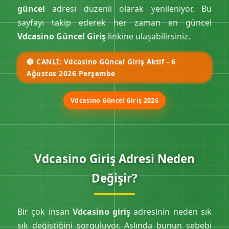
güncel
adresi düzenli olarak yenileniyor. Bu
sayfayı takip ederek her zaman en güncel
Vdcasino Güncel Giriş
linkine ulaşabilirsiniz.
🔴 CANLI: Vdcasino Güncel Giriş Aktif - 6
Ağustos 2026 Perşembe
Vdcasino Güncel Giriş 2026
Vdcasino Giriş Adresi Neden
Değişir?
Bir çok insan
Vdcasino giriş
adresinin neden sık
sık değiştiğini sorguluyor. Aslında bunun sebebi