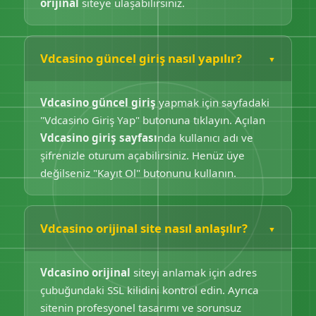
orijinal
siteye ulaşabilirsiniz.
Vdcasino güncel giriş nasıl yapılır?
Vdcasino güncel giriş
yapmak için sayfadaki
"Vdcasino Giriş Yap" butonuna tıklayın. Açılan
Vdcasino giriş sayfası
nda kullanıcı adı ve
şifrenizle oturum açabilirsiniz. Henüz üye
değilseniz "Kayıt Ol" butonunu kullanın.
Vdcasino orijinal site nasıl anlaşılır?
Vdcasino orijinal
siteyi anlamak için adres
çubuğundaki SSL kilidini kontrol edin. Ayrıca
sitenin profesyonel tasarımı ve sorunsuz