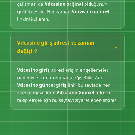
çalışması da
Vdcasino orijinal
olduğunun
göstergesidir. Her zaman
Vdcasino güncel
linkini kullanın.
Vdcasino giriş adresi ne zaman
değişir?
Vdcasino giriş
adresi erişim engellemeleri
nedeniyle zaman zaman değişebilir. Ancak
Vdcasino güncel giriş
linki bu sayfada her
zaman mevcuttur.
Vdcasino Güncel
adresini
takip etmek için bu sayfayı ziyaret edebilirsiniz.